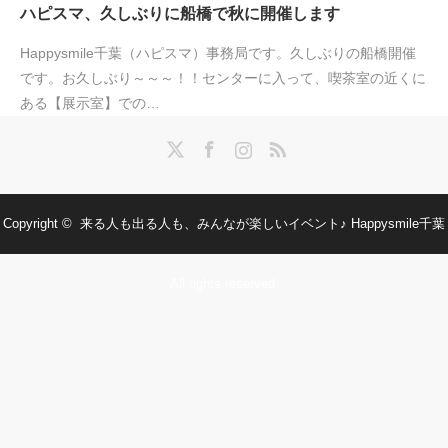
ハピスマ、久しぶりに船橋で秋に開催します
Happysmile千葉（ハピスマ）事務局です。久しぶりの船橋開催
です。お久しぶり～～～！！センターに入って、喫茶室の近くに
ある【展示室】での…
Twitter
Facebook
Instagram
RSS
Copyright ©
来る人も出る人も、みんなが楽しいイベント♪ Happysmile千葉
All rights reserved.