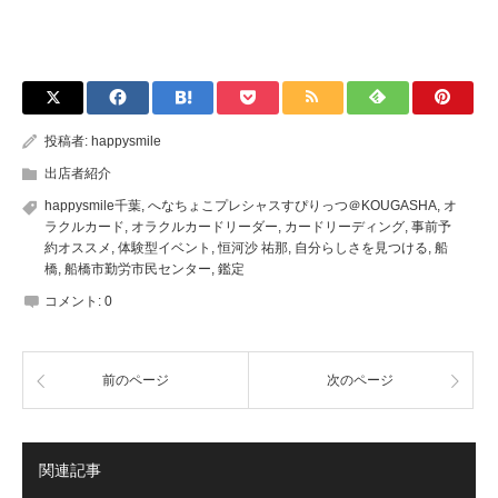
投稿者:
happysmile
出店者紹介
happysmile千葉
,
へなちょこプレシャスすぴりっつ＠KOUGASHA
,
オ
ラクルカード
,
オラクルカードリーダー
,
カードリーディング
,
事前予
約オススメ
,
体験型イベント
,
恒河沙 祐那
,
自分らしさを見つける
,
船
橋
,
船橋市勤労市民センター
,
鑑定
コメント:
0
前のページ
次のページ
関連記事