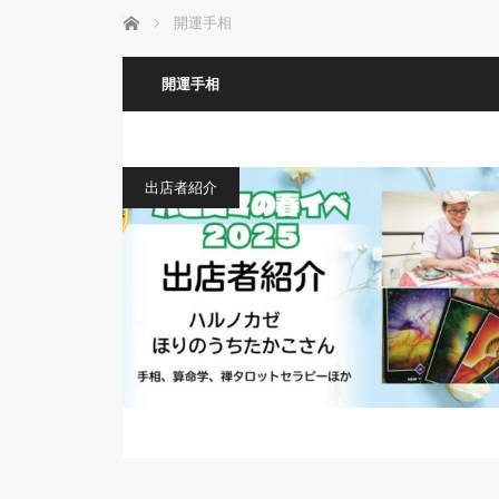
ホーム
開運手相
開運手相
出店者紹介